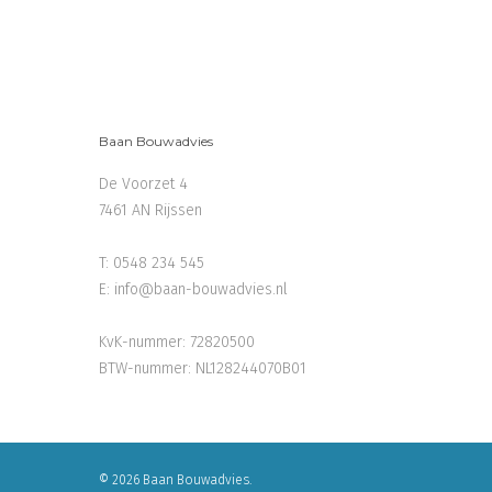
Baan Bouwadvies
De Voorzet 4
7461 AN Rijssen
T:
0548 234 545
E:
info@baan-bouwadvies.nl
KvK-nummer: 72820500
BTW-nummer: NL128244070B01
© 2026 Baan Bouwadvies.