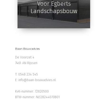
Nieuwe Loods
Voor Egberts
Baan Bouwadvies
Landschapsbouw
De Voorzet 4
7461 AN Rijssen
T:
0548 234 545
E:
info@baan-bouwadvies.nl
KvK-nummer: 72820500
BTW-nummer: NL128244070B01