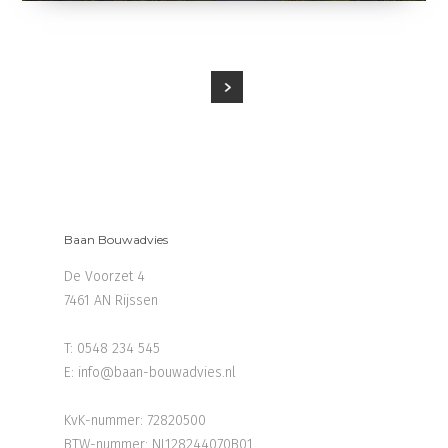
Baan Bouwadvies
De Voorzet 4
7461 AN Rijssen
T:
0548 234 545
E:
info@baan-bouwadvies.nl
KvK-nummer: 72820500
BTW-nummer: NL128244070B01